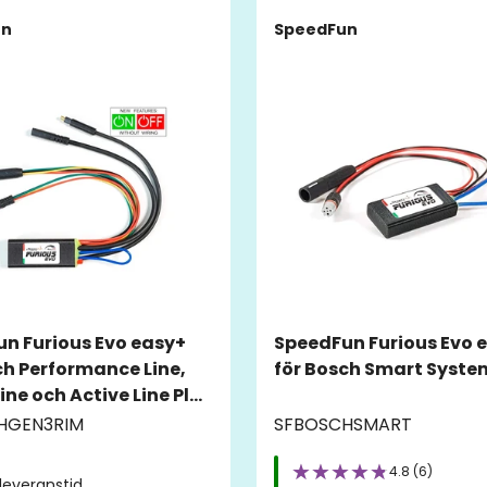
un
SpeedFun
n Furious Evo easy+
SpeedFun Furious Evo 
ch Performance Line,
för Bosch Smart Syste
ine och Active Line Plus
) Smart System –
HGEN3RIM
SFBOSCHSMART
gnet
4.8 (6)
, leveranstid