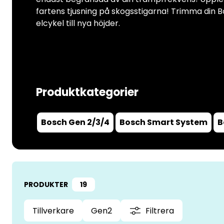
fartens tjusning på skogsstigarna! Trimma din 
elcykel till nya höjder.
Produktkategorier
Bosch Gen 2/3/4
Bosch Smart System
B
PRODUKTER
19
Tillverkare
Gen2
Filtrera