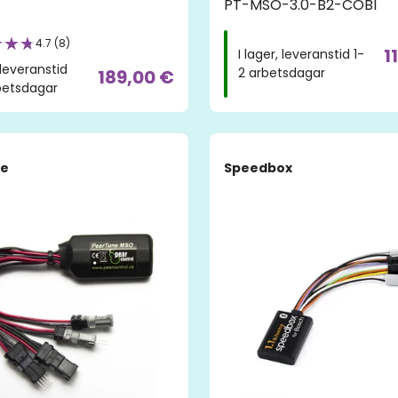
PT-MSO-3.0-B2-COBI
4.7 (8)
1
I lager, leveranstid 1-
, leveranstid
2 arbetsdagar
189,00 €
betsdagar
ne
Speedbox