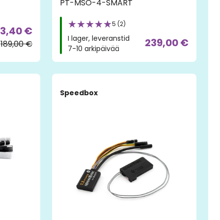
PT-MSO-4-SMART
5 (2)
13,40 €
I lager, leveranstid
239,00 €
189,00 €
7-10 arkipäivää
Speedbox