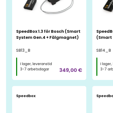
SpeedBox 1.3 för Bosch (Smart
SpeedBo
System Gen.4 + Fälgmagnet)
(Smart
SB13_B
SB14_B
I lager, leveranstid
I lager
349,00 €
3-7 arbetsdagar
3-7 ar
Speedbox
Speedb