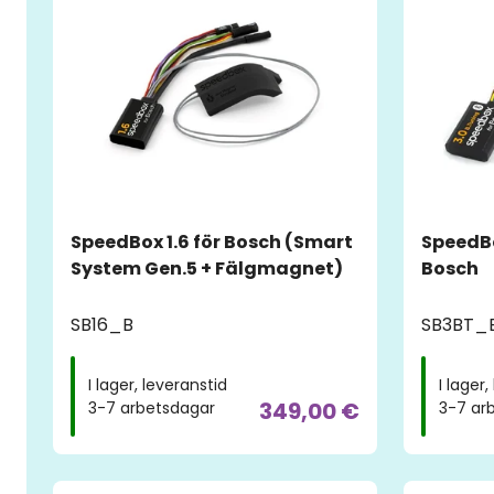
SpeedBox 1.6 för Bosch (Smart
SpeedBo
System Gen.5 + Fälgmagnet)
Bosch
SB16_B
SB3BT_
I lager, leveranstid
I lager
349,00 €
3-7 arbetsdagar
3-7 ar