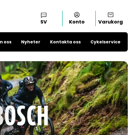
SV
Konto
Varukorg
m oss
Nyheter
Kontakta oss
Cykelservice