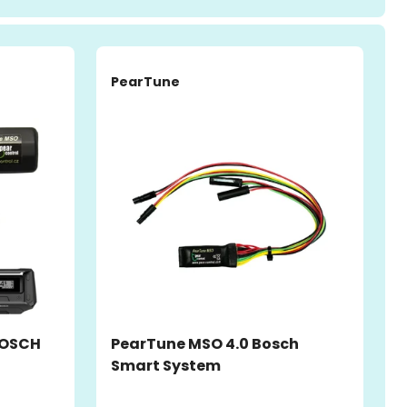
-40%
PearTune
BOSCH
PearTune MSO 4.0 Bosch
Smart System