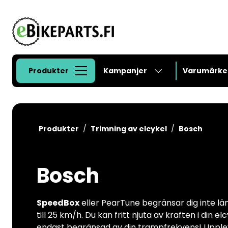
Gå till huvudinnehåll
Produkter
Kampanjer
Varumärke
Produkter
Trimning av elcykel
Bosch
Bosch
SpeedBox
eller PearTune begränsar dig inte lä
till 25 km/h. Du kan fritt njuta av kraften i din elc
endast begränsad av din trampfrekvens! Upple