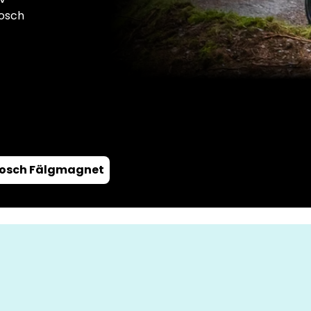
Bosch
osch Fälgmagnet