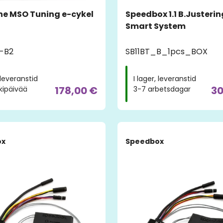
e MSO Tuning e-cykel
Speedbox 1.1 B.Justeri
Smart System
-B2
SB11BT_B_1pcs_BOX
, leveranstid
I lager, leveranstid
178,00 €
30
kipäivää
3-7 arbetsdagar
ox
Speedbox