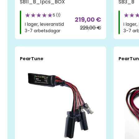
SB11_B_1pcs_BOX
SB3_B
5 (1)
219,00 €
I lager, leveranstid
I lager
229,00 €
3-7 arbetsdagar
3-7 ar
PearTune
PearTu