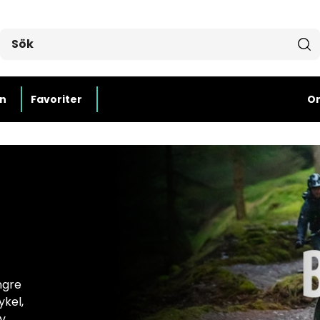
n
Favoriter
O
ngre
ykel,
v