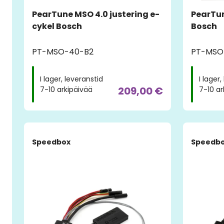
PearTune MSO 4.0 justering e-
PearTun
cykel Bosch
Bosch
PT-MSO-40-B2
PT-MSO
I lager, leveranstid
I lager
209,00 €
7-10 arkipäivää
7-10 ar
Speedbox
Speedb