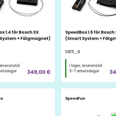
x 1.4 för Bosch SX
SpeedBox 1.5 för Bosch
 System + Fälgmagnet)
(Smart System + Fälg
SB15_B
, leveranstid
I lager, leveranstid
349,00 €
34
betsdagar
3-7 arbetsdagar
ox
SpeedFun