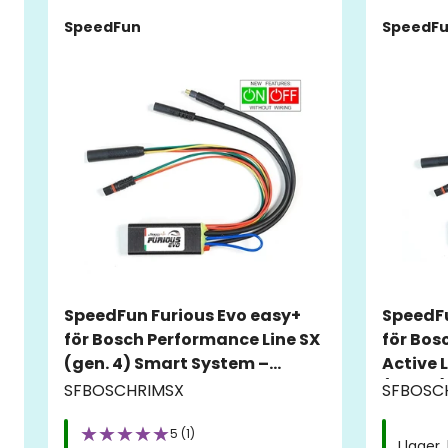
SpeedFun
SpeedF
SpeedFun Furious Evo easy+
SpeedFu
för Bosch Performance Line SX
för Bos
(gen. 4) Smart System –
Active L
Fälgmagnet
(gen. 3
SFBOSCHRIMSX
SFBOSC
fälgma
5 (1)
I lager