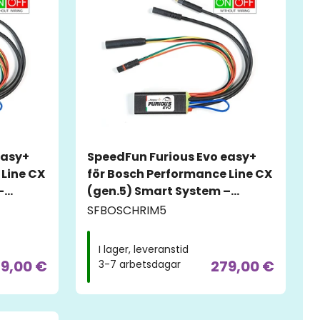
easy+
SpeedFun Furious Evo easy+
 Line CX
för Bosch Performance Line CX
–
(gen.5) Smart System –
Fälgsmagnet
SFBOSCHRIM5
I lager, leveranstid
9,00 €
279,00 €
3-7 arbetsdagar