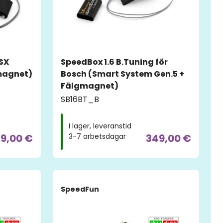
 SX
SpeedBox 1.6 B.Tuning för
magnet)
Bosch (Smart System Gen.5 +
Fälgmagnet)
SB16BT_B
I lager, leveranstid
9,00 €
349,00 €
3-7 arbetsdagar
SpeedFun