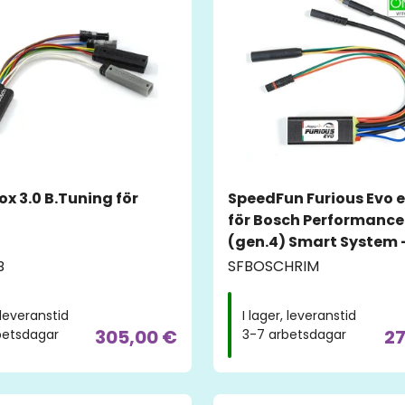
x 3.0 B.Tuning för
SpeedFun Furious Evo 
för Bosch Performance
(gen.4) Smart System 
Fälgmagnet
B
SFBOSCHRIM
, leveranstid
I lager, leveranstid
305,00 €
27
betsdagar
3-7 arbetsdagar