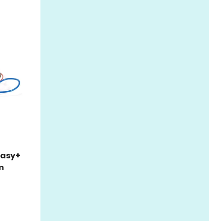
easy+
m