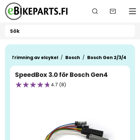
Gå till huvudinnehåll
er
Trimning av elcykel
Bosch
Bosch Gen 2/3/4
SpeedBox 3.0 för Bosch Gen4
4.7 (8)
Hoppa över bilder