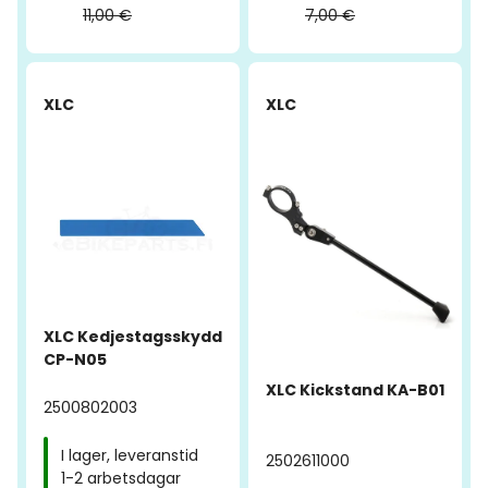
11,00 €
7,00 €
-80%
-59%
XLC
XLC
XLC Kedjestagsskydd
CP-N05
XLC Kickstand KA-B01
2500802003
I lager, leveranstid
2502611000
1-2 arbetsdagar