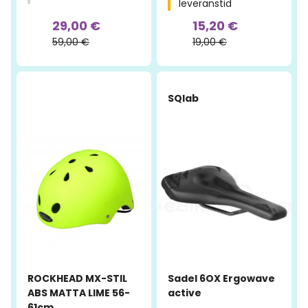
leveranstid
29,00 €
15,20 €
59,00 €
19,00 €
-34%
-57%
SQlab
ROCKHEAD MX-STIL
Sadel 6OX Ergowave
ABS MATTA LIME 56-
active
61cm