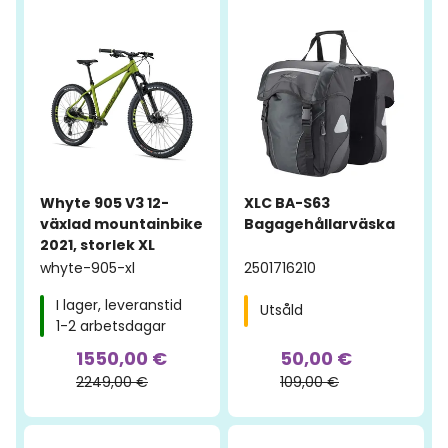
Whyte 905 V3 12-
XLC BA-S63
växlad mountainbike
Bagagehållarväska
2021, storlek XL
whyte-905-xl
2501716210
I lager, leveranstid
Utsåld
1-2 arbetsdagar
1550,00 €
50,00 €
2249,00 €
109,00 €
-56%
-55%