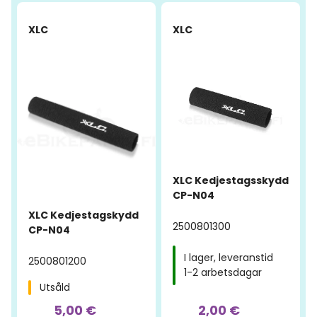
-55%
-71%
XLC
XLC
XLC Kedjestagsskydd
CP-N04
XLC Kedjestagskydd
2500801300
CP-N04
I lager, leveranstid
2500801200
1-2 arbetsdagar
Utsåld
5,00 €
2,00 €