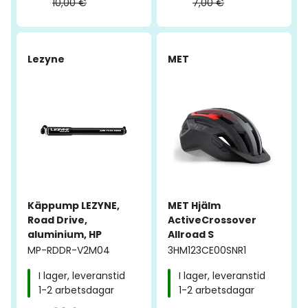
10,00 €
7,00 €
-40%
-51%
Lezyne
MET
Käppump LEZYNE,
MET Hjälm
Road Drive,
ActiveCrossover
aluminium, HP
Allroad S
MP-RDDR-V2M04
3HM123CE00SNR1
I lager, leveranstid
I lager, leveranstid
1-2 arbetsdagar
1-2 arbetsdagar