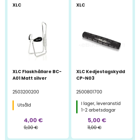
XLC
XLC
XLC Flaskhållare BC-
XLC Kedjestagskydd
A01 Matt silver
CP-N03
2503200200
2500801700
I lager, leveranstid
Utsåld
1-2 arbetsdagar
4,00 €
5,00 €
9,00 €
11,00 €