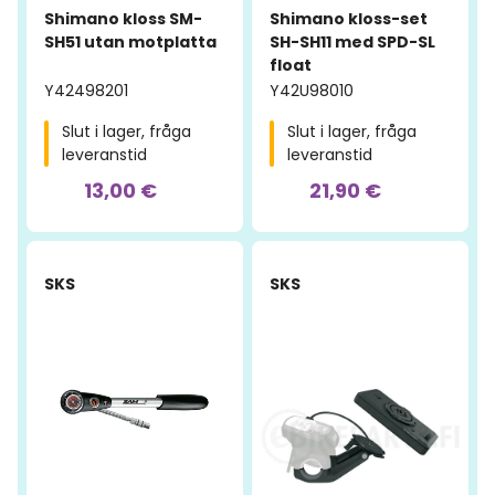
Shimano kloss SM-
Shimano kloss-set
SH51 utan motplatta
SH-SH11 med SPD-SL
float
Y42498201
Y42U98010
Slut i lager, fråga
Slut i lager, fråga
leveranstid
leveranstid
13,00 €
21,90 €
-64%
SKS
SKS