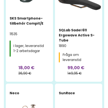
SKS Smartphone-
tillbehör Compit/E
SQLab Sadel 611
11535
Ergowave Active S-
Tube
1890
I lager, leveranstid
1-2 arbetsdagar
Fråga om
leveranstid
18,00 €
99,00 €
36,90 €
149,95 €
-50%
Neco
SunRace