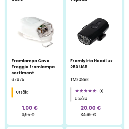
Framlampa Cavo
Framlykta HeadLux
Froggie framlampa
250 USB
sortiment
67675
TMS088B
5 (1)
Utsåld
Utsåld
1,00 €
20,00 €
3,95 €
34,95 €
-50%
-57%