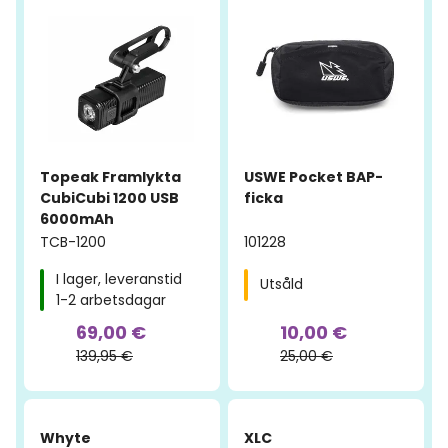
Topeak Framlykta
USWE Pocket BAP-
CubiCubi 1200 USB
ficka
6000mAh
TCB-1200
101228
I lager, leveranstid
Utsåld
1-2 arbetsdagar
69,00 €
10,00 €
139,95 €
25,00 €
-54%
-31%
Whyte
XLC