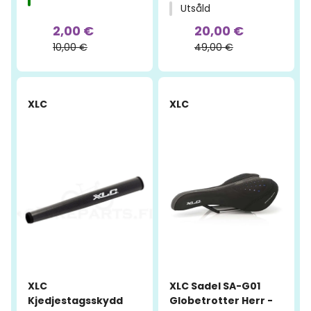
Utsåld
2,00 €
20,00 €
10,00 €
49,00 €
-55%
-52%
XLC
XLC
XLC
XLC Sadel SA-G01
Kjedjestagsskydd
Globetrotter Herr -