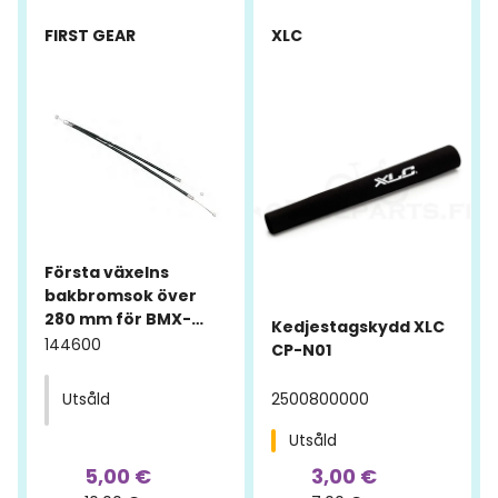
FIRST GEAR
XLC
Första växelns
bakbromsok över
280 mm för BMX-
Kedjestagskydd XLC
cyklar.
144600
CP-N01
2500800000
Utsåld
Utsåld
5,00 €
3,00 €