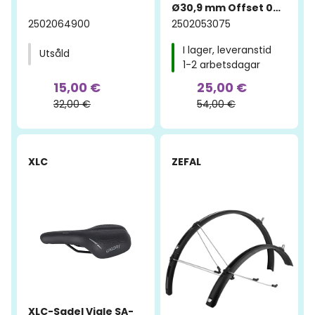
Ø30,9 mm Offset 0
mm
2502064900
2502053075
I lager, leveranstid
Utsåld
1-2 arbetsdagar
15,00 €
25,00 €
32,00 €
54,00 €
-52%
-62%
XLC
ZEFAL
XLC-Sadel Viale SA-