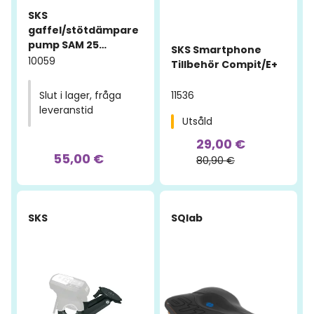
SKS
gaffel/stötdämpare
pump SAM 25
SKS Smartphone
bar/360 psi Silver
10059
Tillbehör Compit/E+
11536
Slut i lager, fråga
leveranstid
Utsåld
29,00 €
55,00 €
80,90 €
-34%
-51%
SKS
SQlab