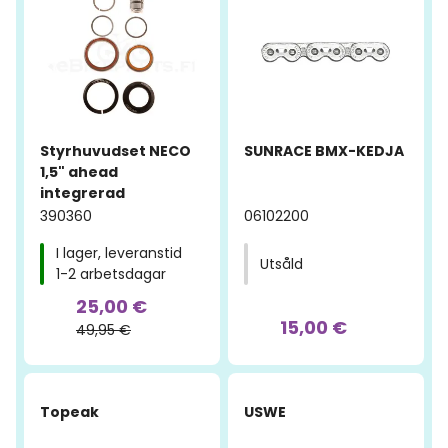
Styrhuvudset NECO
SUNRACE BMX-KEDJA
1,5" ahead
integrerad
390360
06102200
I lager, leveranstid
Utsåld
1-2 arbetsdagar
25,00 €
15,00 €
49,95 €
-60%
-51%
Topeak
USWE