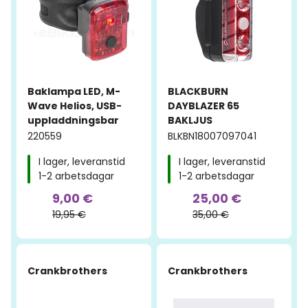
Baklampa LED, M-
BLACKBURN
Wave Helios, USB-
DAYBLAZER 65
uppladdningsbar
BAKLJUS
220559
BLKBN18007097041
I lager, leveranstid
I lager, leveranstid
1-2 arbetsdagar
1-2 arbetsdagar
9,00 €
25,00 €
19,95 €
35,00 €
-28%
-23%
Crankbrothers
Crankbrothers