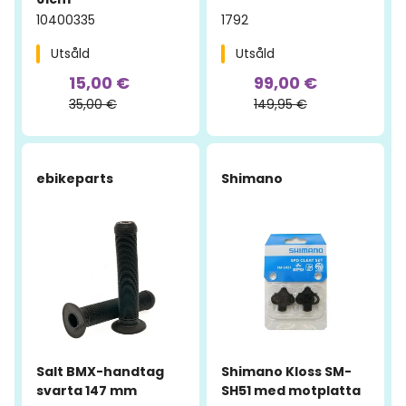
10400335
1792
Utsåld
Utsåld
15,00 €
99,00 €
35,00 €
149,95 €
-30%
ebikeparts
Shimano
Salt BMX-handtag
Shimano Kloss SM-
svarta 147 mm
SH51 med motplatta