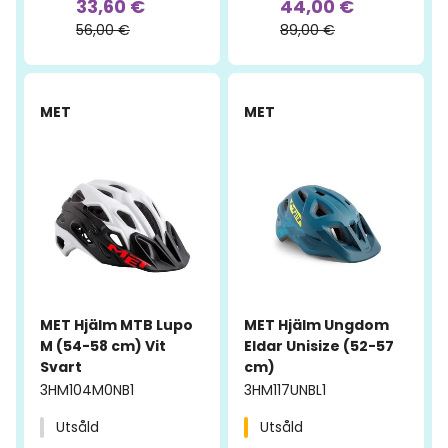
33,60 €
44,00 €
56,00 €
89,00 €
-55%
-57%
MET
MET
MET Hjälm MTB Lupo
MET Hjälm Ungdom
M (54-58 cm) Vit
Eldar Unisize (52-57
Svart
cm)
3HM104M0NB1
3HM117UNBL1
Utsåld
Utsåld