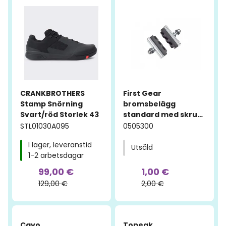
CRANKBROTHERS
First Gear
Stamp Snörning
bromsbelägg
Svart/röd Storlek 43
standard med skruv,
40mm
STL01030A095
0505300
I lager, leveranstid
Utsåld
1-2 arbetsdagar
99,00 €
1,00 €
129,00 €
2,00 €
-43%
-75%
Cavo
Topeak