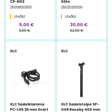
CP-N02
Säte
2500800300
2502026000
Utsåld
Utsåld
5,00 €
30,00 €
11,00 €
62,00 €
-54%
-53%
XLC
XLC
XLC Sadelklamma
XLC Sadelstolpe SP-
PC-L05 35 mm Svart
O05 Raceby 400 mm