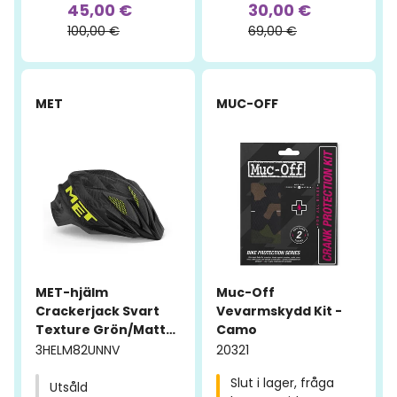
45,00 €
30,00 €
100,00 €
69,00 €
-20%
-51%
MET
MUC-OFF
MET-hjälm
Muc-Off
Crackerjack Svart
Vevarmskydd Kit -
Texture Grön/Matt
Camo
(52-57 cm)
3HELM82UNNV
20321
Slut i lager, fråga
Utsåld