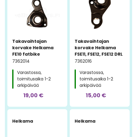
Takavaihtajan
Takavaihtajan
korvake Helkama
korvake Helkama
FE10 fatbike
FSE11, FSE12, FSE12 DRL
7362014
7362016
Varastossa,
Varastossa,
toimitusaika 1-2
toimitusaika 1-2
arkipäivää
arkipäivää
19,00 €
15,00 €
Helkama
Helkama