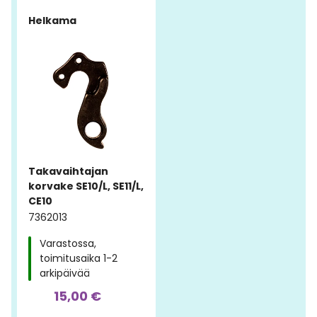
Helkama
Takavaihtajan
korvake SE10/L, SE11/L,
CE10
7362013
Varastossa,
toimitusaika 1-2
arkipäivää
15,00 €