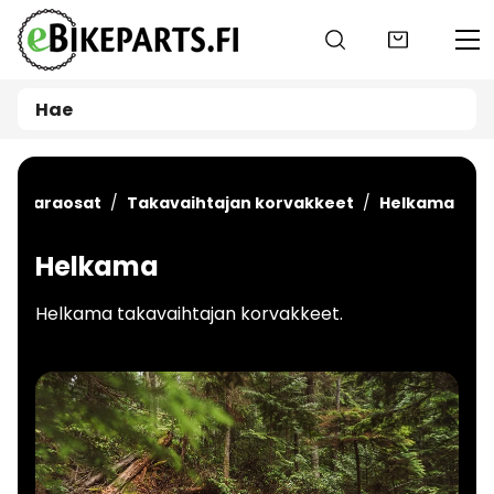
Siirry pääsisältöön
än varaosat
Takavaihtajan korvakkeet
Helkama
Helkama
Helkama takavaihtajan korvakkeet.