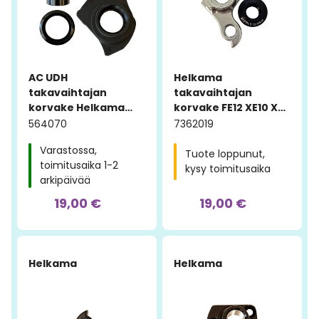
AC UDH
Helkama
takavaihtajan
takavaihtajan
korvake Helkama
korvake FE12 XE10 XE11
Carbon X
XE12 DRL
564070
7362019
Varastossa,
Tuote loppunut,
toimitusaika 1-2
kysy toimitusaika
arkipäivää
19,00 €
19,00 €
Helkama
Helkama