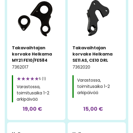
Takavaihtajan
Takavaihtajan
korvake Helkama
korvake Helkama
MY21 FE10/FE584
SE11 AS, CE10 DRL
7362017
7362020
5 (1)
Varastossa,
toimitusaika 1-2
Varastossa,
arkipäivää
toimitusaika 1-2
arkipäivää
19,00 €
15,00 €