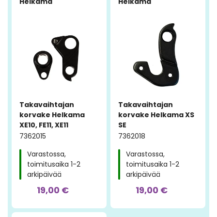
Helkama
Helkama
Takavaihtajan
Takavaihtajan
korvake Helkama
korvake Helkama XS
XE10, FE11, XE11
SE
7362015
7362018
Varastossa,
Varastossa,
toimitusaika 1-2
toimitusaika 1-2
arkipäivää
arkipäivää
19,00 €
19,00 €