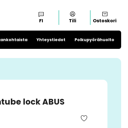
FI
Tili
Ostoskori
jankohtaista
Yhteystiedot
Polkupyörähuolto
ntube lock ABUS