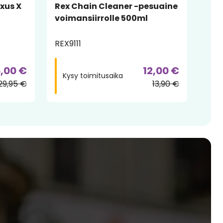
xus X
Rex Chain Cleaner -pesuaine
voimansiirrolle 500ml
REX9111
,00 €
12,00 €
Kysy toimitusaika
29,95 €
13,90 €