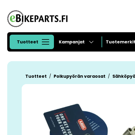
Siirry pääsisältöön
Tuotteet
Kampanjat
Tuotemerki
Tuotteet
Polkupyörän varaosat
Sähköpyö
Ohita kuvat