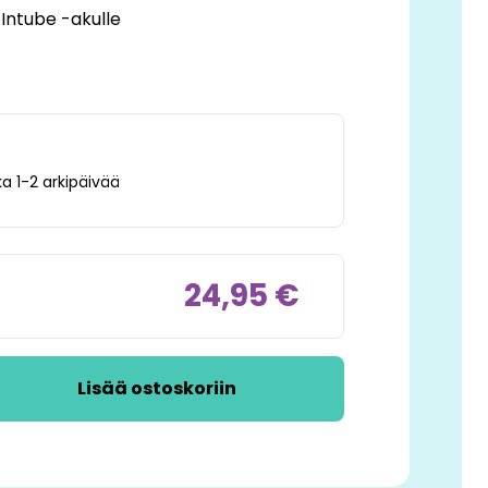
 Intube -akulle
a 1-2 arkipäivää
24,95 €
Lisää ostoskoriin