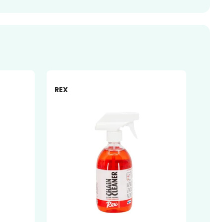
-14%
-17%
REX