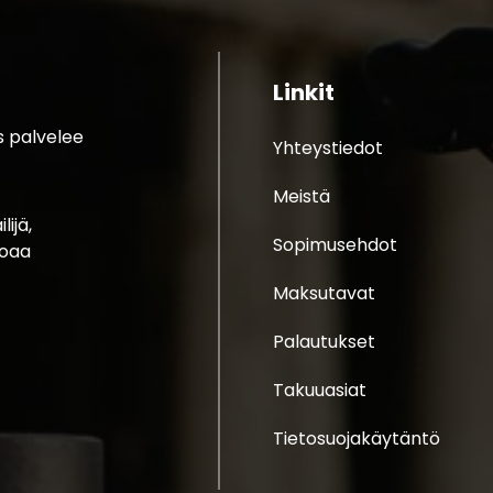
Linkit
s palvelee
Yhteystiedot
Meistä
ijä,
Sopimusehdot
joaa
Maksutavat
Palautukset
Takuuasiat
Tietosuojakäytäntö