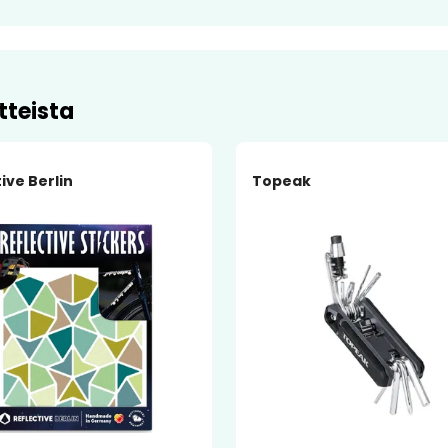
tteista
ive Berlin
Topeak