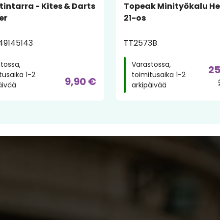
tintarra - Kites & Darts
Topeak Minityökalu He
er
21-os
49145143
TT2573B
tossa,
Varastossa,
25
tusaika 1-2
toimitusaika 1-2
9,90 €
äivää
arkipäivää