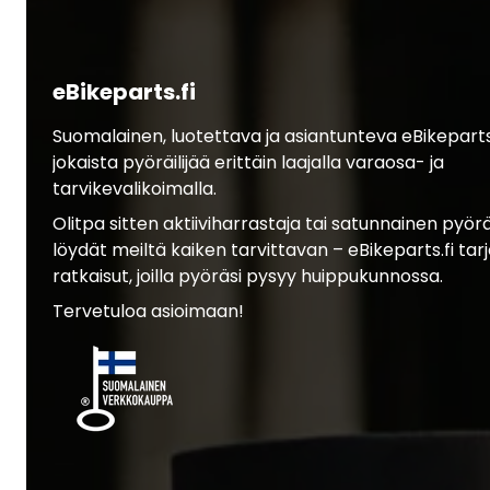
eBikeparts.fi
Suomalainen, luotettava ja asiantunteva eBikepart
jokaista pyöräilijää erittäin laajalla varaosa- ja
tarvikevalikoimalla.
Olitpa sitten aktiiviharrastaja tai satunnainen pyöräil
löydät meiltä kaiken tarvittavan – eBikeparts.fi tar
ratkaisut, joilla pyöräsi pysyy huippukunnossa.
Tervetuloa asioimaan!