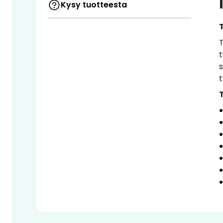
Kysy tuotteesta
t
s
t