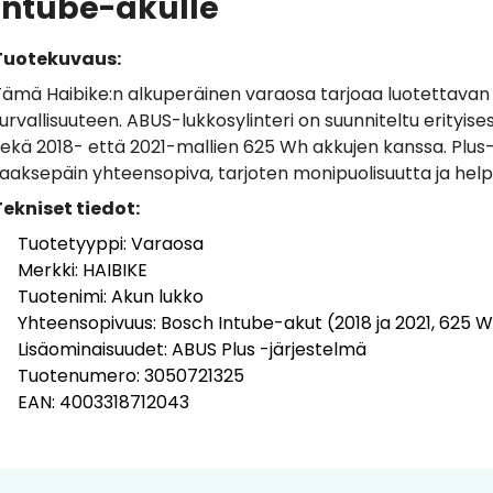
Intube-akulle
Tuotekuvaus:
Tämä Haibike:n alkuperäinen varaosa tarjoaa luotettavan
urvallisuuteen. ABUS-lukkosylinteri on suunniteltu erityise
ekä 2018- että 2021-mallien 625 Wh akkujen kanssa. Plus-j
aaksepäin yhteensopiva, tarjoten monipuolisuutta ja help
Tekniset tiedot:
Tuotetyyppi: Varaosa
Merkki: HAIBIKE
Tuotenimi: Akun lukko
Yhteensopivuus: Bosch Intube-akut (2018 ja 2021, 625 
Lisäominaisuudet: ABUS Plus -järjestelmä
Tuotenumero: 3050721325
EAN: 4003318712043