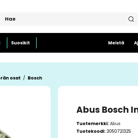
t
Suosikit
Meistä
A
rän osat
Bosch
Abus Bosch I
Tuotemerkki:
Abus
Tuotekoodi:
3050721325