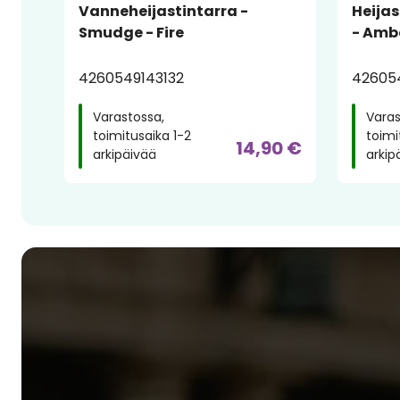
Vanneheijastintarra -
Heijas
Smudge - Fire
- Amb
4260549143132
42605
Varastossa,
Varas
toimitusaika 1-2
toimi
14,90 €
arkipäivää
arkip