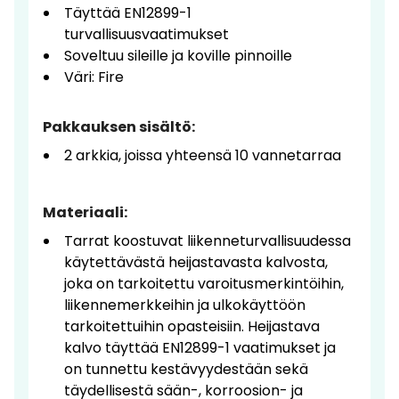
Täyttää EN12899-1
turvallisuusvaatimukset
Soveltuu sileille ja koville pinnoille
Väri: Fire
Pakkauksen sisältö:
2 arkkia, joissa yhteensä 10 vannetarraa
Materiaali:
Tarrat koostuvat liikenneturvallisuudessa
käytettävästä heijastavasta kalvosta,
joka on tarkoitettu varoitusmerkintöihin,
liikennemerkkeihin ja ulkokäyttöön
tarkoitettuihin opasteisiin. Heijastava
kalvo täyttää EN12899-1 vaatimukset ja
on tunnettu kestävyydestään sekä
täydellisestä sään-, korroosion- ja