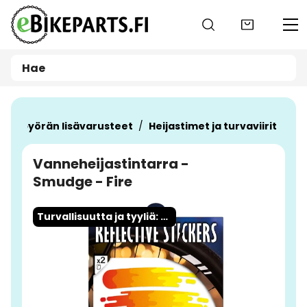
Siirry pääsisältöön
olkupyörän lisävarusteet
Heijastimet ja turvaviirit
Vanneheijastintarra -
Smudge - Fire
Ohita kuvat
Turvallisuutta ja tyyliä: Reflective heijastintarrat nyt saatavilla!