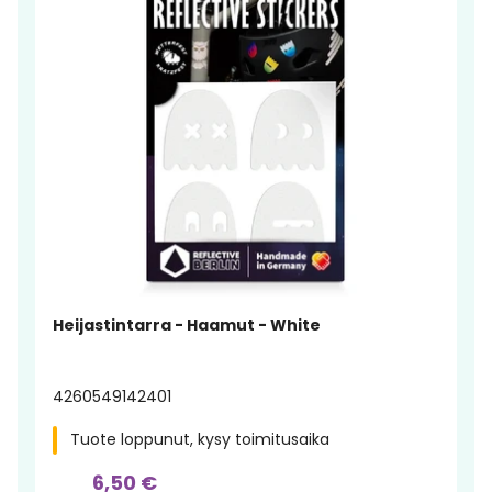
Heijastintarra - Haamut - White
4260549142401
Tuote loppunut, kysy toimitusaika
6,50 €