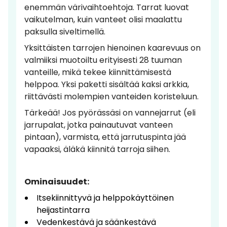
enemmän värivaihtoehtoja. Tarrat luovat
vaikutelman, kuin vanteet olisi maalattu
paksulla siveltimellä.
Yksittäisten tarrojen hienoinen kaarevuus on
valmiiksi muotoiltu erityisesti 28 tuuman
vanteille, mikä tekee kiinnittämisestä
helppoa. Yksi paketti sisältää kaksi arkkia,
riittävästi molempien vanteiden koristeluun.
Tärkeää! Jos pyörässäsi on vannejarrut (eli
jarrupalat, jotka painautuvat vanteen
pintaan), varmista, että jarrutuspinta jää
vapaaksi, äläkä kiinnitä tarroja siihen.
Ominaisuudet:
Itsekiinnittyvä ja helppokäyttöinen
heijastintarra
Vedenkestävä ja säänkestävä