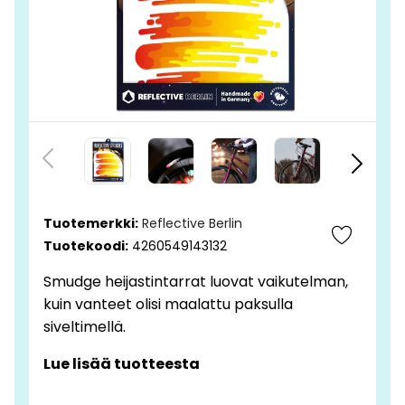
Tuotemerkki:
Reflective Berlin
Tuotekoodi:
4260549143132
Smudge heijastintarrat luovat vaikutelman,
kuin vanteet olisi maalattu paksulla
siveltimellä.
Lue lisää tuotteesta