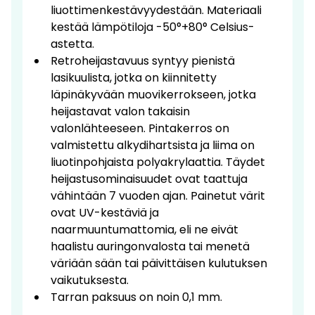
liuottimenkestävyydestään. Materiaali
kestää lämpötiloja -50°+80° Celsius-
astetta.
Retroheijastavuus syntyy pienistä
lasikuulista, jotka on kiinnitetty
läpinäkyvään muovikerrokseen, jotka
heijastavat valon takaisin
valonlähteeseen. Pintakerros on
valmistettu alkydihartsista ja liima on
liuotinpohjaista polyakrylaattia. Täydet
heijastusominaisuudet ovat taattuja
vähintään 7 vuoden ajan. Painetut värit
ovat UV-kestäviä ja
naarmuuntumattomia, eli ne eivät
haalistu auringonvalosta tai menetä
väriään sään tai päivittäisen kulutuksen
vaikutuksesta.
Tarran paksuus on noin 0,1 mm.