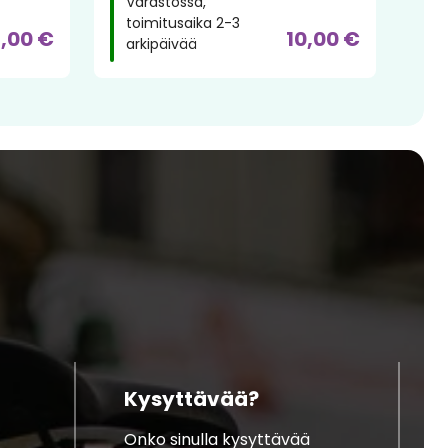
Varastossa,
toimitusaika 2-3
2,00 €
10,00 €
arkipäivää
Kysyttävää?
Onko sinulla kysyttävää