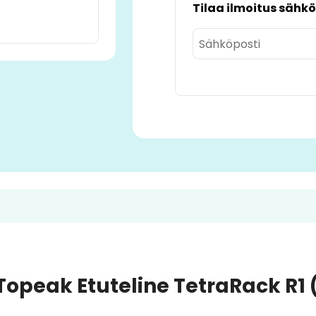
Tilaa ilmoitus sähkö
Topeak Etuteline TetraRack R1