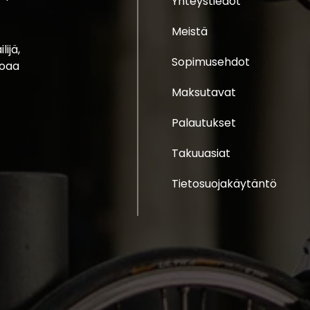
Yhteystiedot
Meistä
ijä,
Sopimusehdot
joaa
Maksutavat
Palautukset
Takuuasiat
Tietosuojakäytäntö