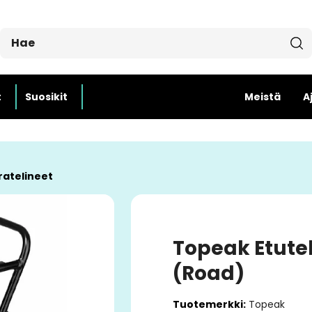
t
Suosikit
Meistä
A
ratelineet
Topeak Etutel
(Road)
Tuotemerkki:
Topeak