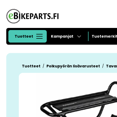
Siirry pääsisältöön
Tuotteet
Kampanjat
Tuotemerki
Tuotteet
Polkupyörän lisävarusteet
Tava
Ohita kuvat