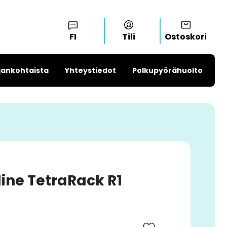
FI
Tili
Ostoskori
jankohtaista
Yhteystiedot
Polkupyörähuolto
ine TetraRack R1