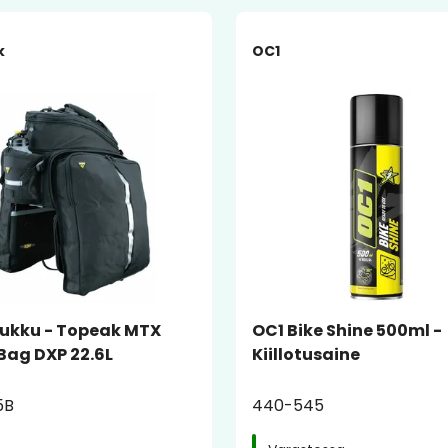
-9%
k
OC1
aukku - Topeak MTX
OC1 Bike Shine 500ml -
Bag DXP 22.6L
Kiillotusaine
5B
440-545