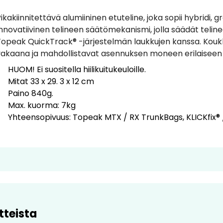
ikakiinnitettävä alumiininen etuteline, joka sopii hybridi, 
nnovatiivinen telineen säätömekanismi, jolla säädät teli
Topeak QuickTrack® -järjestelmän laukkujen kanssa. Koukk
vakaana ja mahdollistavat asennuksen moneen erilaiseen
HUOM! Ei suositella hiilikuitukeuloille.
Mitat 33 x 29. 3 x 12 cm
Paino 840g.
Max. kuorma: 7kg
Yhteensopivuus: Topeak MTX / RX TrunkBags, KLICKfix® 
tteista