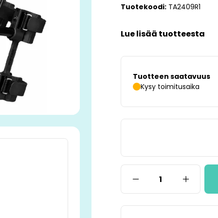
Tuotekoodi:
TA2409R1
Lue lisää tuotteesta
Tuotteen saatavuus
Kysy toimitusaika