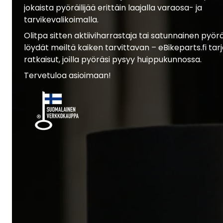
jokaista pyöräilijää erittäin laajalla varaosa- ja
tarvikevalikoimalla.
Olitpa sitten aktiiviharrastaja tai satunnainen pyöräil
löydät meiltä kaiken tarvittavan – eBikeparts.fi tar
ratkaisut, joilla pyöräsi pysyy huippukunnossa.
Tervetuloa asioimaan!