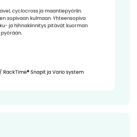
gravel, cyclocross ja maantiepyöriin.
neen sopivaan kulmaan. Yhteensopiva
u- ja hihnakiinnitys pitävät kuorman
 pyörään.
/ RackTime® Snapit ja Vario system