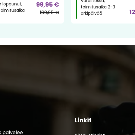
Varastossa,
99,95 €
 loppunut,
toimitusaika 2-3
toimitusaika
1
109,95 €
arkipäivää
Linkit
s palvelee