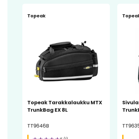
-16%
Topeak
Topea
Topeak Tarakkalaukku MTX
Sivul
TrunkBag EX 8L
Trunk
TT9646B
TT963