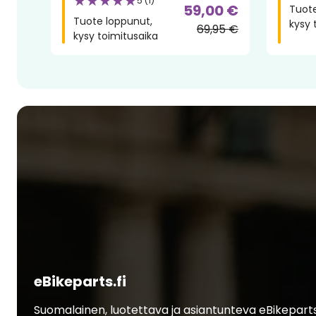
5 (1)
59,00 €
Tuote
Tuote loppunut,
kysy 
69,95 €
kysy toimitusaika
eBikeparts.fi
Suomalainen, luotettava ja asiantunteva eBikepart