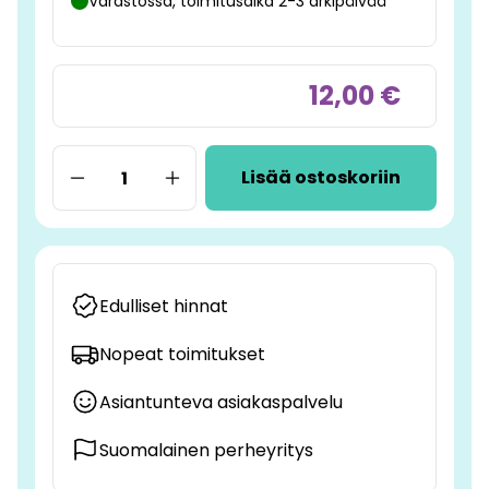
Varastossa, toimitusaika 2-3 arkipäivää
12,00 €
Lisää ostoskoriin
Edulliset hinnat
Nopeat toimitukset
Asiantunteva asiakaspalvelu
Suomalainen perheyritys