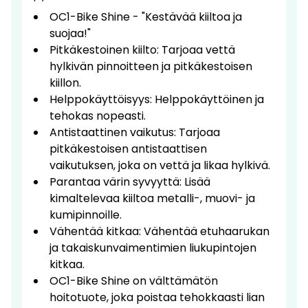
OC1-Bike Shine - "Kestävää kiiltoa ja
suojaa!"
Pitkäkestoinen kiilto: Tarjoaa vettä
hylkivän pinnoitteen ja pitkäkestoisen
kiillon.
Helppokäyttöisyys: Helppokäyttöinen ja
tehokas nopeasti.
Antistaattinen vaikutus: Tarjoaa
pitkäkestoisen antistaattisen
vaikutuksen, joka on vettä ja likaa hylkivä.
Parantaa värin syvyyttä: Lisää
kimaltelevaa kiiltoa metalli-, muovi- ja
kumipinnoille.
Vähentää kitkaa: Vähentää etuhaarukan
ja takaiskunvaimentimien liukupintojen
kitkaa.
OC1-Bike Shine on välttämätön
hoitotuote, joka poistaa tehokkaasti lian