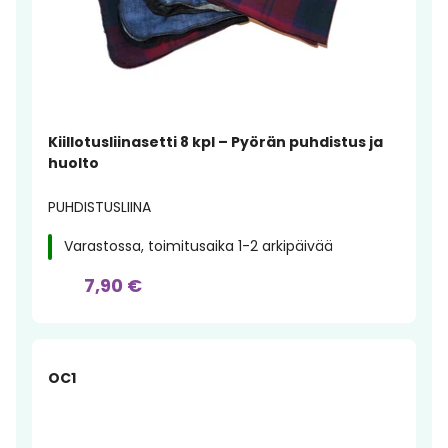
Kiillotusliinasetti 8 kpl – Pyörän puhdistus ja
huolto
PUHDISTUSLIINA
Varastossa, toimitusaika 1-2 arkipäivää
7,90 €
OC1