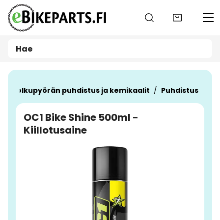
Siirry pääsisältöön
t
Polkupyörän puhdistus ja kemikaalit
Puhdistus
OC1 Bike Shine 500ml -
Kiillotusaine
Ohita kuvat