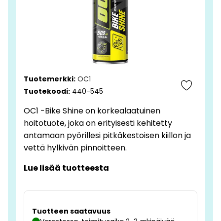
Tuotemerkki:
OC1
Tuotekoodi:
440-545
OC1 -Bike Shine on korkealaatuinen
hoitotuote, joka on erityisesti kehitetty
antamaan pyörillesi pitkäkestoisen kiillon ja
vettä hylkivän pinnoitteen.
Lue lisää tuotteesta
Tuotteen saatavuus