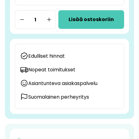
Lisää ostoskoriin
Edulliset hinnat
Nopeat toimitukset
Asiantunteva asiakaspalvelu
Suomalainen perheyritys