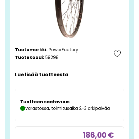
Tuotemerkki:
PowerFactory
Tuotekoodi:
59298
Lue lisää tuotteesta
Tuotteen saatavuus
Varastossa, toimitusaika 2-3 arkipäivää
186,00 €