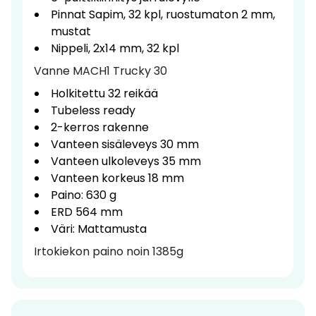
Pinnat Sapim, 32 kpl, ruostumaton 2 mm,
mustat
Nippeli, 2x14 mm, 32 kpl
Vanne MACH1 Trucky 30
Holkitettu 32 reikää
Tubeless ready
2-kerros rakenne
Vanteen sisäleveys 30 mm
Vanteen ulkoleveys 35 mm
Vanteen korkeus 18 mm
Paino: 630 g
ERD 564 mm
Väri: Mattamusta
Irtokiekon paino noin 1385g