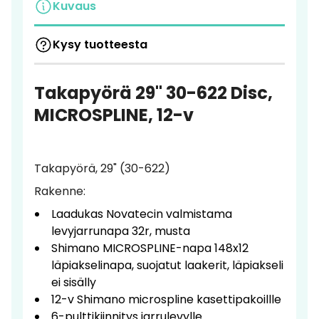
Kuvaus
Kysy tuotteesta
Takapyörä 29" 30-622 Disc,
MICROSPLINE, 12-v
Takapyörä, 29" (30-622)
Rakenne:
Laadukas Novatecin valmistama
levyjarrunapa 32r, musta
Shimano MICROSPLINE-napa 148x12
läpiakselinapa, suojatut laakerit, läpiakseli
ei sisälly
12-v Shimano microspline kasettipakoillle
6-pulttikiinnitys jarrulevylle