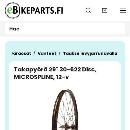
Siirry pääsisältöön
örän varaosat
Vanteet
Taakse levyjarrunavalla
Takapyörä 29" 30-622 Disc,
MICROSPLINE, 12-v
Ohita kuvat