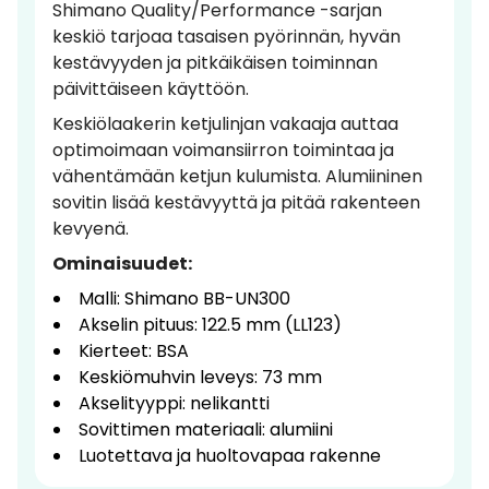
Shimano Quality/Performance -sarjan
keskiö tarjoaa tasaisen pyörinnän, hyvän
kestävyyden ja pitkäikäisen toiminnan
päivittäiseen käyttöön.
Keskiölaakerin ketjulinjan vakaaja auttaa
optimoimaan voimansiirron toimintaa ja
vähentämään ketjun kulumista. Alumiininen
sovitin lisää kestävyyttä ja pitää rakenteen
kevyenä.
Ominaisuudet:
Malli: Shimano BB-UN300
Akselin pituus: 122.5 mm (LL123)
Kierteet: BSA
Keskiömuhvin leveys: 73 mm
Akselityyppi: nelikantti
Sovittimen materiaali: alumiini
Luotettava ja huoltovapaa rakenne