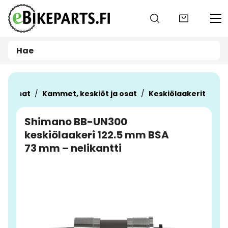
Siirry pääsisältöön
araosat
Kammet, keskiöt ja osat
Keskiölaakerit
Shimano BB-UN300
keskiölaakeri 122.5 mm BSA
73 mm – nelikantti
Ohita kuvat