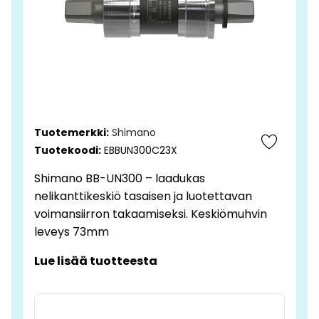
Tuotemerkki:
Shimano
Tuotekoodi:
EBBUN300C23X
Shimano BB-UN300 – laadukas
nelikanttikeskiö tasaisen ja luotettavan
voimansiirron takaamiseksi. Keskiömuhvin
leveys 73mm
Lue lisää tuotteesta