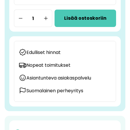
Lisää ostoskoriin
Edulliset hinnat
Nopeat toimitukset
Asiantunteva asiakaspalvelu
Suomalainen perheyritys