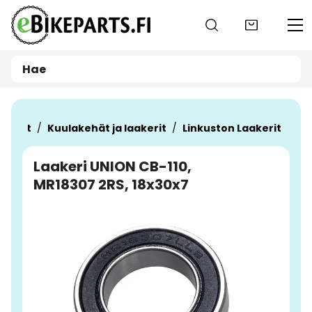
Siirry pääsisältöön
raosat
Kuulakehät ja laakerit
Linkuston Laakerit
Laakeri UNION CB-110,
MR18307 2RS, 18x30x7
Ohita kuvat