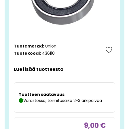
Tuotemerkki:
Union
Tuotekoodi:
436110
Lue lisää tuotteesta
Tuotteen saatavuus
Varastossa, toimitusaika 2-3 arkipäivää
9,00 €