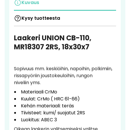
Kuvaus
Kysy tuotteesta
Laakeri UNION CB-110,
MR18307 2RS, 18x30x7
Sopivuus mm. keskiöihin, napoihin, polkimiin,
rissapyöriin joustokeuloihin, rungon
niveliin yms.
Materiaali CrMo
Kuulat: CrMo ( HRC 61-66)
Kehän materiaali: teräs
Tiivisteet: kumi/ suojatut 2RS
Luokitus: ABEC 3
Oikean laakerin valitsemiseksi valitse