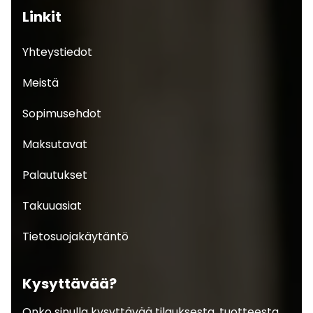
Linkit
Yhteystiedot
Meistä
Sopimusehdot
Maksutavat
Palautukset
Takuuasiat
Tietosuojakäytäntö
Kysyttävää?
Onko sinulla kysyttävää tilauksesta, tuotteesta