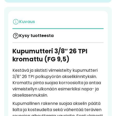
Kuvaus
Kysy tuotteesta
Kupumutteri 3/8″ 26 TPI
kromattu (FG 9,5)
Kestävä ja siististi viimeistelty kupumutteri
3/8″ 26 TPI polkupyörän akselikiinnityksiin.
Kromattu pinta suojaa korroosiolta ja antaa
viimeistellyn ulkonäön esimerkiksi napa- ja
akseliasennuksiin.
Kupumallinen rakenne suojaa akselin päätä
lialta ja kosteudelta sekä vähentää terävien
reunojen aiheuttamia vaurioita. Sopii yleisesti