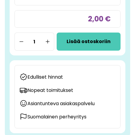
2,00 €
Lisää ostoskoriin
Edulliset hinnat
Nopeat toimitukset
Asiantunteva asiakaspalvelu
Suomalainen perheyritys