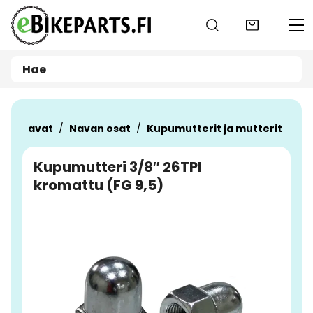
Siirry pääsisältöön
t
Navat
Navan osat
Kupumutterit ja mutterit
Kupumutteri 3/8″ 26TPI
kromattu (FG 9,5)
Ohita kuvat