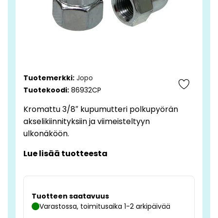
Tuotemerkki:
Jopo
Tuotekoodi:
86932CP
Kromattu 3/8″ kupumutteri polkupyörän
akselikiinnityksiin ja viimeisteltyyn
ulkonäköön.
Lue lisää tuotteesta
Tuotteen saatavuus
Varastossa, toimitusaika 1-2 arkipäivää