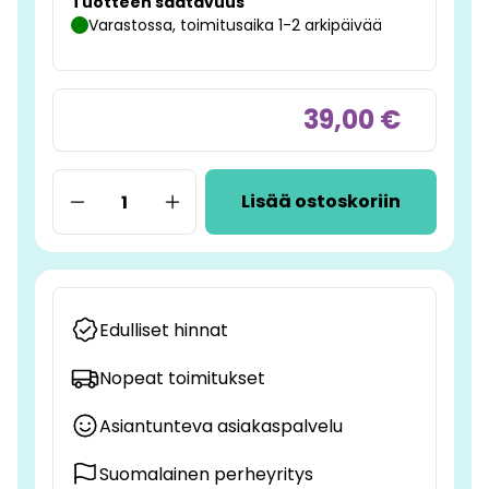
Tuotteen saatavuus
Varastossa, toimitusaika 1-2 arkipäivää
39,00 €
Lisää ostoskoriin
Edulliset hinnat
Nopeat toimitukset
Asiantunteva asiakaspalvelu
Suomalainen perheyritys