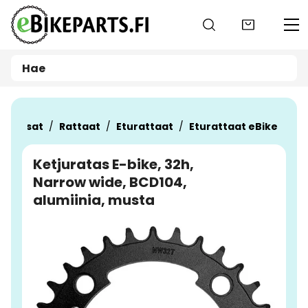
Siirry pääsisältöön
varaosat
Rattaat
Eturattaat
Eturattaat eBike
Ketjuratas E-bike, 32h,
Narrow wide, BCD104,
alumiinia, musta
Ohita kuvat