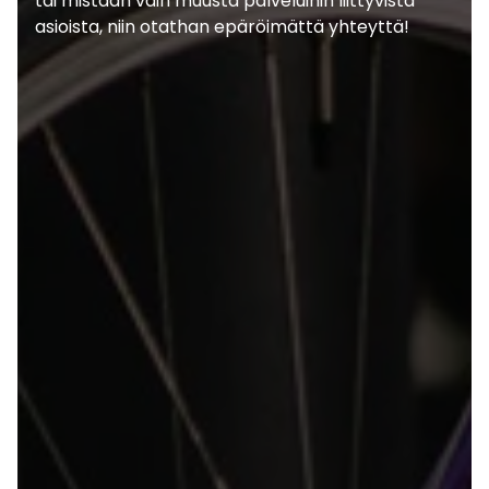
tai mistään vain muusta palveluihin liittyvistä
asioista, niin otathan epäröimättä yhteyttä!