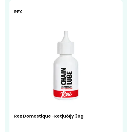
-20%
REX
Rex Domestique -ketjuöljy 30g