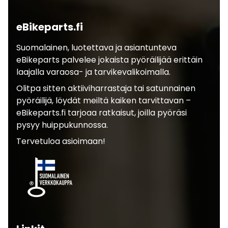
eBikeparts.fi
Suomalainen, luotettava ja asiantunteva
eBikeparts palvelee jokaista pyöräilijää erittäin
laajalla varaosa- ja tarvikevalikoimalla.
Olitpa sitten aktiiviharrastaja tai satunnainen
pyöräilijä, löydät meiltä kaiken tarvittavan –
eBikeparts.fi tarjoaa ratkaisut, joilla pyöräsi
pysyy huippukunnossa.
Tervetuloa asioimaan!