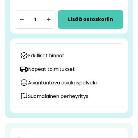
Lisää ostoskoriin
Edulliset hinnat
Nopeat toimitukset
Asiantunteva asiakaspalvelu
Suomalainen perheyritys