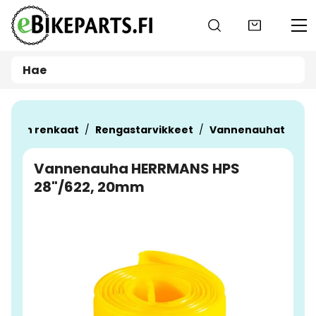
Siirry pääsisältöön
yörän renkaat
Rengastarvikkeet
Vannenauhat
Vannenauha HERRMANS HPS
28"/622, 20mm
Ohita kuvat