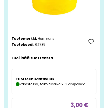
Tuotemerkki:
Herrmans
Tuotekoodi:
62735
Lue lisää tuotteesta
Tuotteen saatavuus
Varastossa, toimitusaika 2-3 arkipäivää
3,00 €