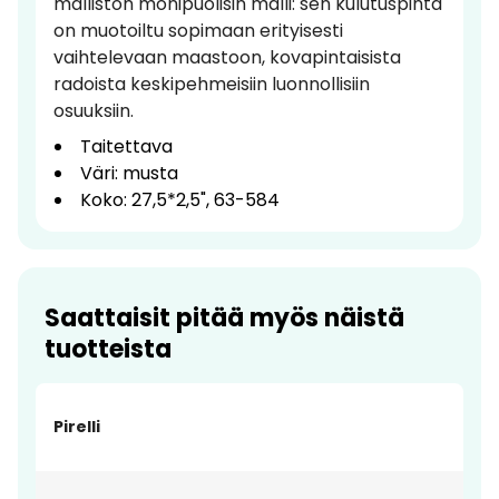
malliston monipuolisin malli: sen kulutuspinta
on muotoiltu sopimaan erityisesti
vaihtelevaan maastoon, kovapintaisista
radoista keskipehmeisiin luonnollisiin
osuuksiin.
Taitettava
Väri: musta
Koko: 27,5*2,5", 63-584
Saattaisit pitää myös näistä
tuotteista
Pirelli