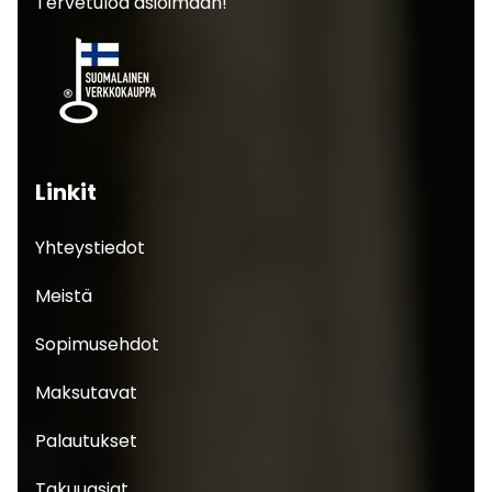
Tervetuloa asioimaan!
Linkit
Yhteystiedot
Meistä
Sopimusehdot
Maksutavat
Palautukset
Takuuasiat