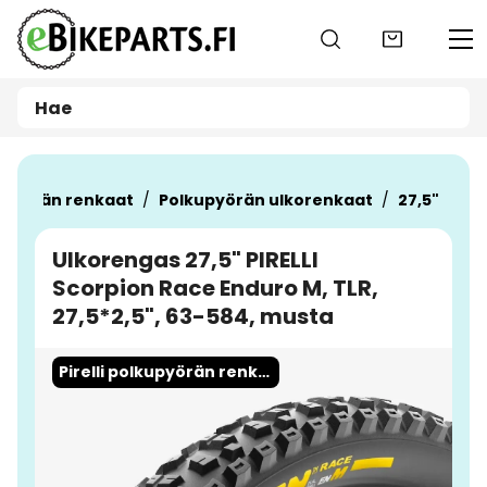
Siirry pääsisältöön
upyörän renkaat
Polkupyörän ulkorenkaat
27,5"
Ulkorengas 27,5" PIRELLI
Scorpion Race Enduro M, TLR,
27,5*2,5", 63-584, musta
Ohita kuvat
Pirelli polkupyörän renkaat nyt meiltä!