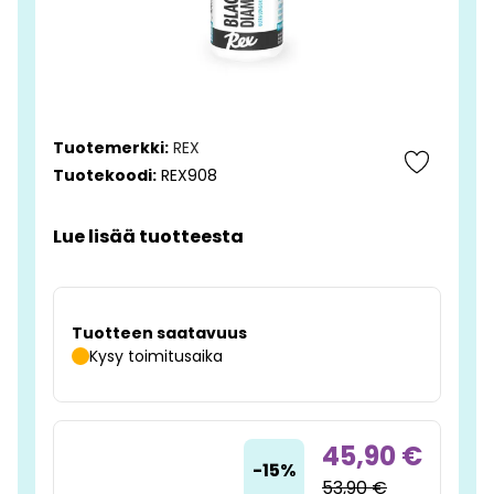
Tuotemerkki:
REX
Tuotekoodi:
REX908
Lue lisää tuotteesta
Tuotteen saatavuus
Kysy toimitusaika
45,90 €
-15%
53,90 €