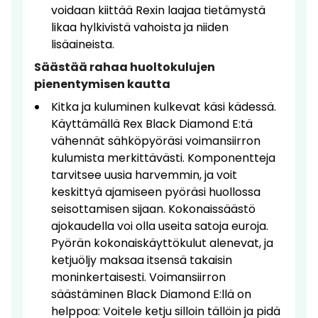
voidaan kiittää Rexin laajaa tietämystä
likaa hylkivistä vahoista ja niiden
lisäaineista.
Säästää rahaa huoltokulujen
pienentymisen kautta
Kitka ja kuluminen kulkevat käsi kädessä.
Käyttämällä Rex Black Diamond E:tä
vähennät sähköpyöräsi voimansiirron
kulumista merkittävästi. Komponentteja
tarvitsee uusia harvemmin, ja voit
keskittyä ajamiseen pyöräsi huollossa
seisottamisen sijaan. Kokonaissäästö
ajokaudella voi olla useita satoja euroja.
Pyörän kokonaiskäyttökulut alenevat, ja
ketjuöljy maksaa itsensä takaisin
moninkertaisesti. Voimansiirron
säästäminen Black Diamond E:llä on
helppoa: Voitele ketju silloin tällöin ja pidä