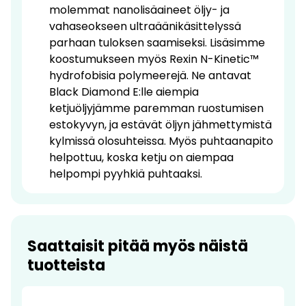
molemmat nanolisäaineet öljy- ja
vahaseokseen ultraäänikäsittelyssä
parhaan tuloksen saamiseksi. Lisäsimme
koostumukseen myös Rexin N-Kinetic™
hydrofobisia polymeerejä. Ne antavat
Black Diamond E:lle aiempia
ketjuöljyjämme paremman ruostumisen
estokyvyn, ja estävät öljyn jähmettymistä
kylmissä olosuhteissa. Myös puhtaanapito
helpottuu, koska ketju on aiempaa
helpompi pyyhkiä puhtaaksi.
Saattaisit pitää myös näistä
tuotteista
-14%