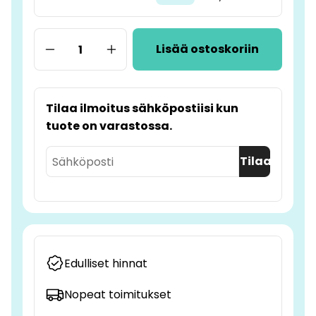
Lisää ostoskoriin
Tilaa ilmoitus sähköpostiisi kun
tuote on varastossa.
Tilaa
Edulliset hinnat
Nopeat toimitukset