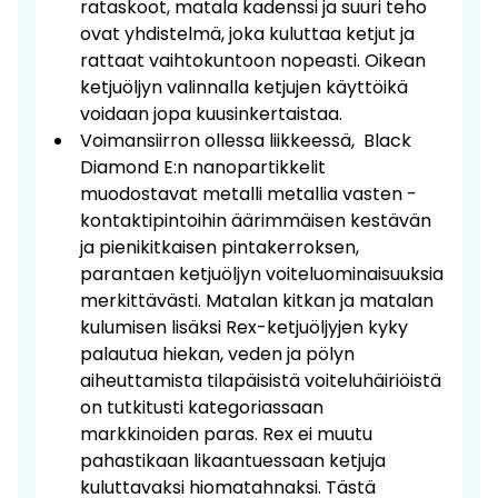
rataskoot, matala kadenssi ja suuri teho
ovat yhdistelmä, joka kuluttaa ketjut ja
rattaat vaihtokuntoon nopeasti. Oikean
ketjuöljyn valinnalla ketjujen käyttöikä
voidaan jopa kuusinkertaistaa.
Voimansiirron ollessa liikkeessä, Black
Diamond E:n nanopartikkelit
muodostavat metalli metallia vasten -
kontaktipintoihin äärimmäisen kestävän
ja pienikitkaisen pintakerroksen,
parantaen ketjuöljyn voiteluominaisuuksia
merkittävästi. Matalan kitkan ja matalan
kulumisen lisäksi Rex-ketjuöljyjen kyky
palautua hiekan, veden ja pölyn
aiheuttamista tilapäisistä voiteluhäiriöistä
on tutkitusti kategoriassaan
markkinoiden paras. Rex ei muutu
pahastikaan likaantuessaan ketjuja
kuluttavaksi hiomatahnaksi. Tästä