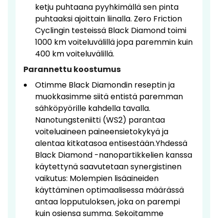
ketju puhtaana pyyhkimällä sen pinta
puhtaaksi ajoittain liinalla. Zero Friction
Cyclingin testeissä Black Diamond toimi
1000 km voiteluvälillä jopa paremmin kuin
400 km voiteluvälillä.
Parannettu koostumus
Otimme Black Diamondin reseptin ja
muokkasimme siitä entistä paremman
sähköpyörille kahdella tavalla.
Nanotungsteniitti (WS2) parantaa
voiteluaineen paineensietokykyä ja
alentaa kitkatasoa entisestään.Yhdessä
Black Diamond -nanopartikkelien kanssa
käytettynä saavutetaan synergistinen
vaikutus: Molempien lisäaineiden
käyttäminen optimaalisessa määrässä
antaa lopputuloksen, joka on parempi
kuin osiensa summa. Sekoitamme