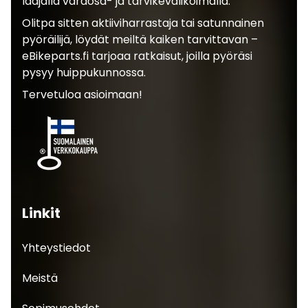
laajalla varaosa- ja tarvikevalikoimalla.
Olitpa sitten aktiiviharrastaja tai satunnainen
pyöräilijä, löydät meiltä kaiken tarvittavan –
eBikeparts.fi tarjoaa ratkaisut, joilla pyöräsi
pysyy huippukunnossa.
Tervetuloa asioimaan!
Linkit
Yhteystiedot
Meistä