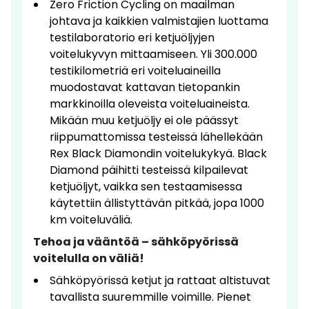
Zero Friction Cycling on maailman
johtava ja kaikkien valmistajien luottama
testilaboratorio eri ketjuöljyjen
voitelukyvyn mittaamiseen. Yli 300.000
testikilometriä eri voiteluaineilla
muodostavat kattavan tietopankin
markkinoilla oleveista voiteluaineista.
Mikään muu ketjuöljy ei ole päässyt
riippumattomissa testeissä lähellekään
Rex Black Diamondin voitelukykyä. Black
Diamond päihitti testeissä kilpailevat
ketjuöljyt, vaikka sen testaamisessa
käytettiin ällistyttävän pitkää, jopa 1000
km voiteluväliä.
Tehoa ja vääntöä – sähköpyörissä
voitelulla on väliä!
Sähköpyörissä ketjut ja rattaat altistuvat
tavallista suuremmille voimille. Pienet