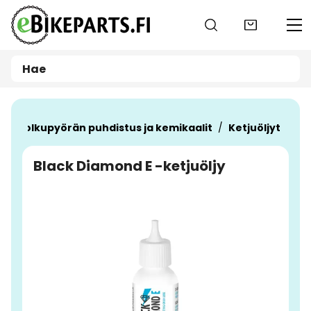
Siirry pääsisältöön
t
Polkupyörän puhdistus ja kemikaalit
Ketjuöljyt
Black Diamond E -ketjuöljy
Ohita kuvat