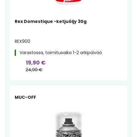
Rex Domestique -ketjuöljy 30g
REX900
Varastossa, toimitusaika 1-2 arkipäivää
19,90 €
24,90 €
-23%
MUC-OFF