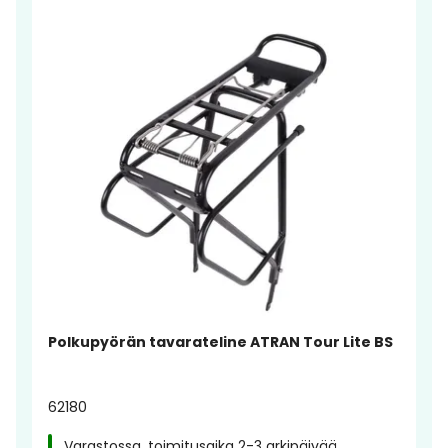
Polkupyörän tavarateline ATRAN Tour Lite BS
62180
Varastossa, toimitusaika 2-3 arkipäivää