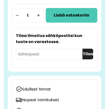
Lisää ostoskoriin
Tilaa ilmoitus sähköpostiisi kun
tuote on varastossa.
Tilaa
Edulliset hinnat
Nopeat toimitukset