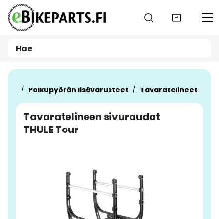
Siirry pääsisältöön
teet
Polkupyörän lisävarusteet
Tavaratelineet
Tavaratelineen sivuraudat
THULE Tour
Ohita kuvat