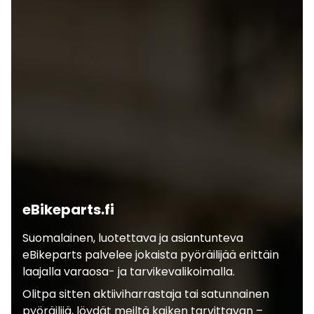
eBikeparts.fi
Suomalainen, luotettava ja asiantunteva
eBikeparts palvelee jokaista pyöräilijää erittäin
laajalla varaosa- ja tarvikevalikoimalla.
Olitpa sitten aktiiviharrastaja tai satunnainen
pyöräilijä, löydät meiltä kaiken tarvittavan –