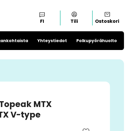
FI
Tili
Ostoskori
jankohtaista
Yhteystiedot
Polkupyörähuolto
 Topeak MTX
X V-type