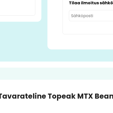
Tilaa ilmoitus sähkö
Tavarateline Topeak MTX Bea