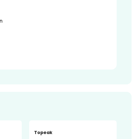
in
-51%
Topeak