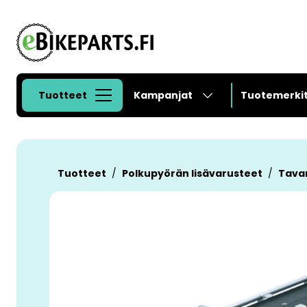
Siirry pääsisältöön
Tuotteet
Kampanjat
Tuotemerki
Tuotteet
Polkupyörän lisävarusteet
Tava
Ohita kuvat