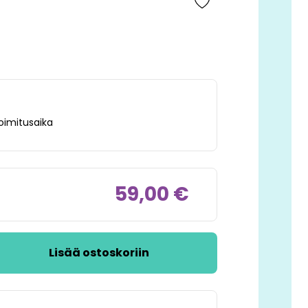
oimitusaika
59,00 €
Lisää ostoskoriin