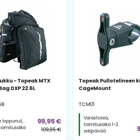
aukku - Topeak MTX
Topeak Pullotelineen k
Bag DXP 22.6L
CageMount
5B
TCM01
Varastossa,
99,95 €
 loppunut,
toimitusaika 1-2
toimitusaika
109,95 €
arkipäivää