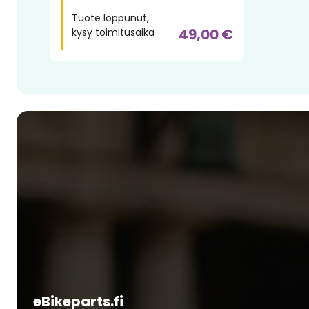
Tuote loppunut,
49,00 €
kysy toimitusaika
eBikeparts.fi