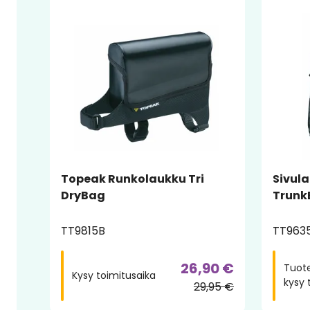
Topeak Runkolaukku Tri
Sivul
DryBag
Trunk
TT9815B
TT963
26,90 €
Tuote
Kysy toimitusaika
kysy 
29,95 €