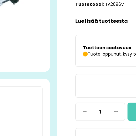
Tuotekoodi:
TA2096V
Lue lisää tuotteesta
Tuotteen saatavuus
Tuote loppunut, kysy t