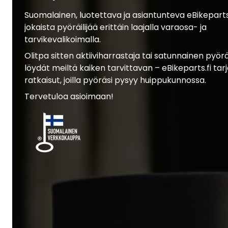
Suomalainen, luotettava ja asiantunteva eBikepart
jokaista pyöräilijää erittäin laajalla varaosa- ja
tarvikevalikoimalla.
Olitpa sitten aktiiviharrastaja tai satunnainen pyöräil
löydät meiltä kaiken tarvittavan – eBikeparts.fi tar
ratkaisut, joilla pyöräsi pysyy huippukunnossa.
Tervetuloa asioimaan!