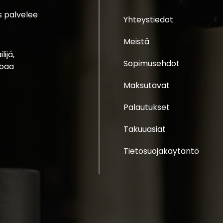
s palvelee
Yhteystiedot
Meistä
ijä,
Sopimusehdot
joaa
Maksutavat
Palautukset
Takuuasiat
Tietosuojakäytäntö