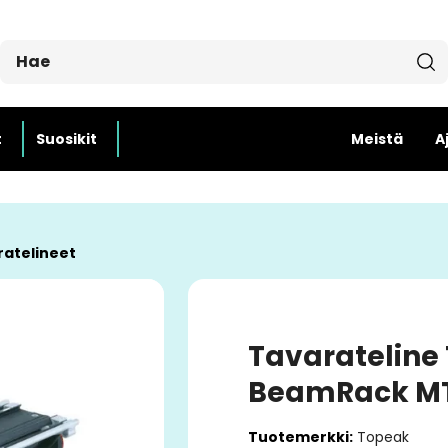
t
Suosikit
Meistä
A
ratelineet
Tavarateline
BeamRack MT
Tuotemerkki:
Topeak