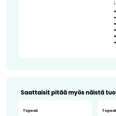
L
Saattaisit pitää myös näistä tuo
-10%
Topeak
Topea