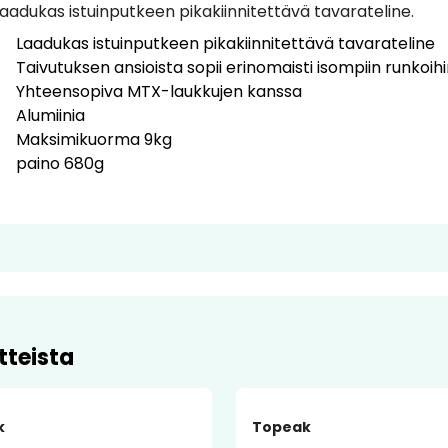
aadukas istuinputkeen pikakiinnitettävä tavarateline.
Laadukas istuinputkeen pikakiinnitettävä tavarateline
Taivutuksen ansioista sopii erinomaisti isompiin runkoih
Yhteensopiva MTX-laukkujen kanssa
Alumiinia
Maksimikuorma 9kg
paino 680g
tteista
-9%
k
Topeak