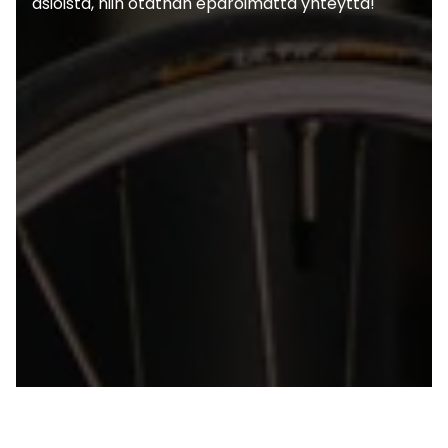
asioista, niin otathan epäröimättä yhteyttä!