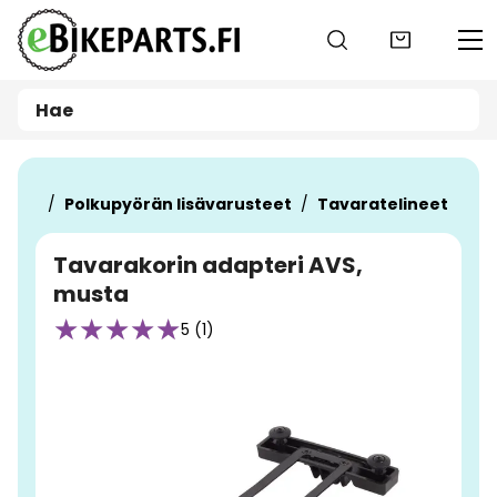
Siirry pääsisältöön
teet
Polkupyörän lisävarusteet
Tavaratelineet
Tavarakorin adapteri AVS,
musta
5 (1)
Ohita kuvat