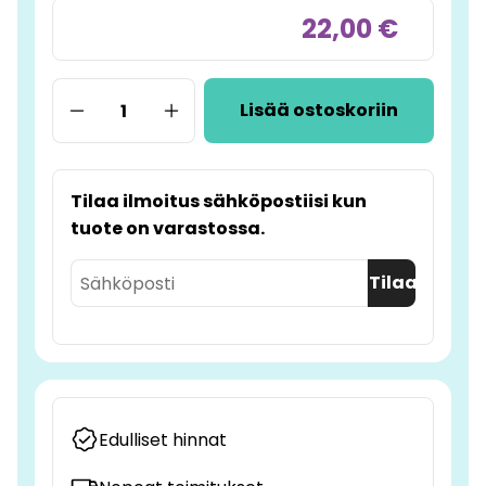
22,00 €
Lisää ostoskoriin
Tilaa ilmoitus sähköpostiisi kun
tuote on varastossa.
Tilaa
Edulliset hinnat