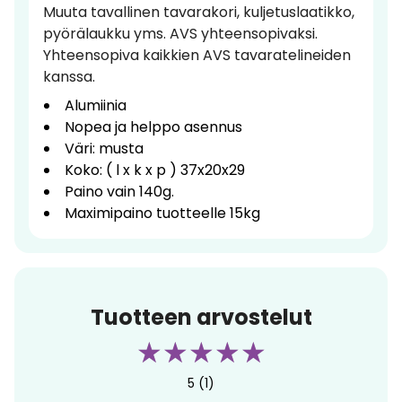
Muuta tavallinen tavarakori, kuljetuslaatikko,
pyörälaukku yms. AVS yhteensopivaksi.
Yhteensopiva kaikkien AVS tavaratelineiden
kanssa.
Alumiinia
Nopea ja helppo asennus
Väri: musta
Koko: ( l x k x p ) 37x20x29
Paino vain 140g.
Maximipaino tuotteelle 15kg
Tuotteen arvostelut
5 (1)