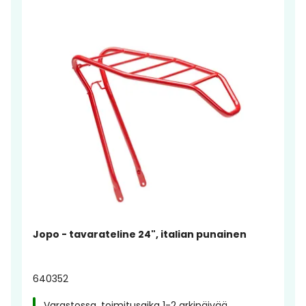
Jopo - tavarateline 24", italian punainen
640352
Varastossa, toimitusaika 1-2 arkipäivää