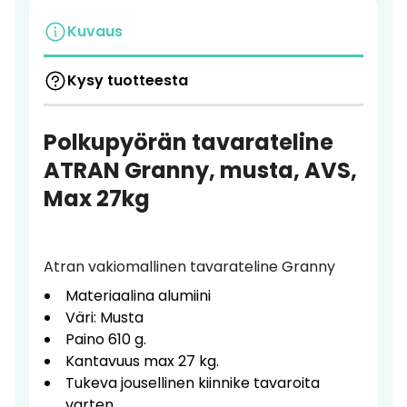
Kuvaus
Kysy tuotteesta
Polkupyörän tavarateline
ATRAN Granny, musta, AVS,
Max 27kg
Atran vakiomallinen tavarateline Granny
Materiaalina alumiini
Väri: Musta
Paino 610 g.
Kantavuus max 27 kg.
Tukeva jousellinen kiinnike tavaroita
varten