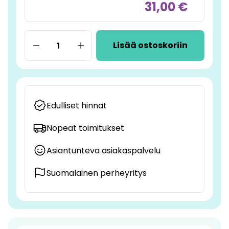
31,00 €
Lisää ostoskoriin
Edulliset hinnat
Nopeat toimitukset
Asiantunteva asiakaspalvelu
Suomalainen perheyritys