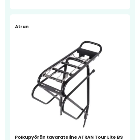
Atran
Polkupyörän tavarateline ATRAN Tour Lite BS