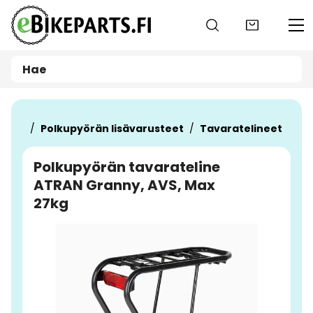
Siirry pääsisältöön
teet
Polkupyörän lisävarusteet
Tavaratelineet
Polkupyörän tavarateline
ATRAN Granny, AVS, Max
27kg
Ohita kuvat