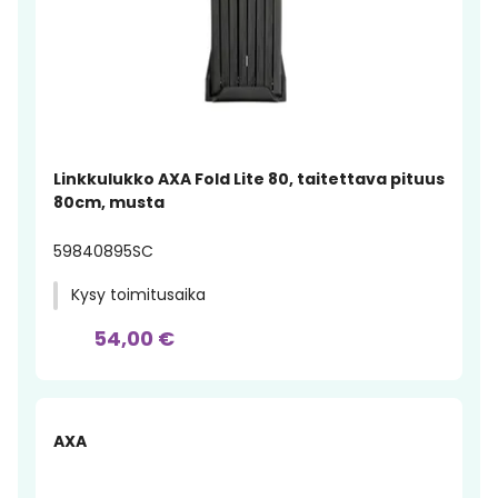
Linkkulukko AXA Fold Lite 80, taitettava pituus
80cm, musta
59840895SC
Kysy toimitusaika
54,00 €
AXA