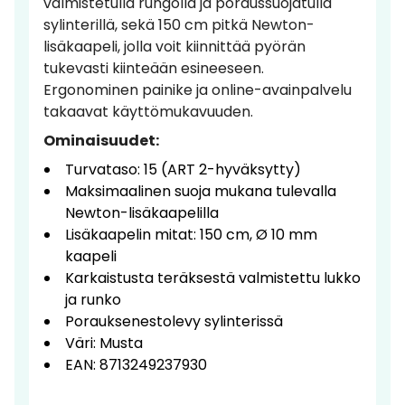
valmistetulla rungolla ja poraussuojatulla
sylinterillä, sekä 150 cm pitkä Newton-
lisäkaapeli, jolla voit kiinnittää pyörän
tukevasti kiinteään esineeseen.
Ergonominen painike ja online-avainpalvelu
takaavat käyttömukavuuden.
Ominaisuudet:
Turvataso: 15 (ART 2-hyväksytty)
Maksimaalinen suoja mukana tulevalla
Newton-lisäkaapelilla
Lisäkaapelin mitat: 150 cm, Ø 10 mm
kaapeli
Karkaistusta teräksestä valmistettu lukko
ja runko
Porauksenestolevy sylinterissä
Väri: Musta
EAN: 8713249237930