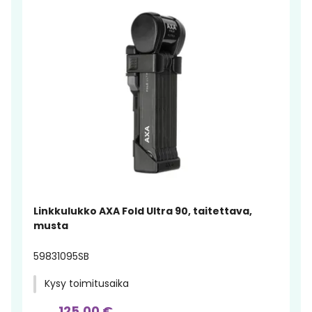
Linkkulukko AXA Fold Ultra 90, taitettava,
musta
59831095SB
Kysy toimitusaika
125,00 €