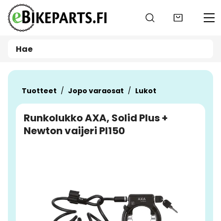
Siirry pääsisältöön
Tuotteet
Jopo varaosat
Lukot
Runkolukko AXA, Solid Plus +
Newton vaijeri PI150
Ohita kuvat