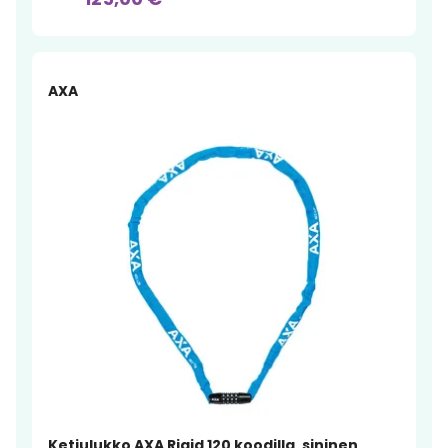
AXA
Ketjulukko AXA Rigid 120 koodilla, sininen