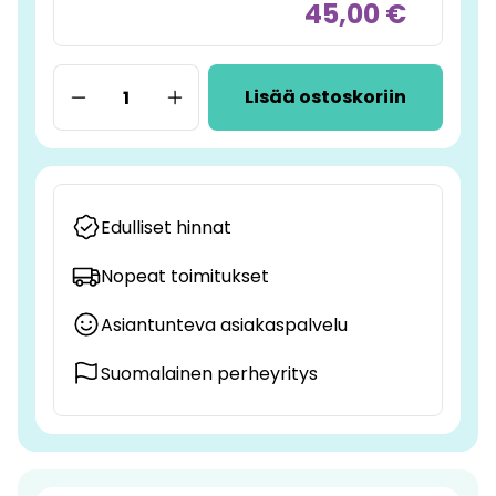
45,00 €
Lisää ostoskoriin
Edulliset hinnat
Nopeat toimitukset
Asiantunteva asiakaspalvelu
Suomalainen perheyritys