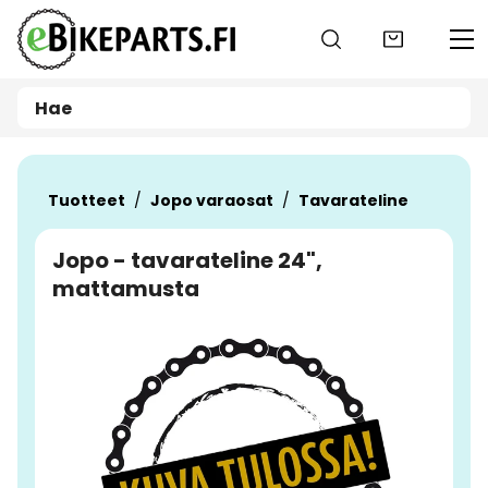
Siirry pääsisältöön
Tuotteet
Jopo varaosat
Tavarateline
Jopo - tavarateline 24",
mattamusta
Ohita kuvat