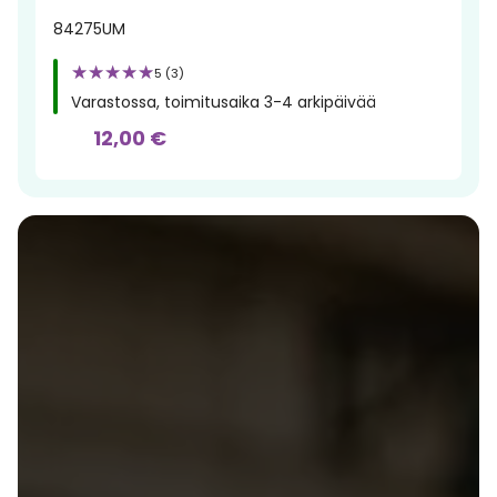
84275UM
5 (3)
Varastossa, toimitusaika 3-4 arkipäivää
12,00 €