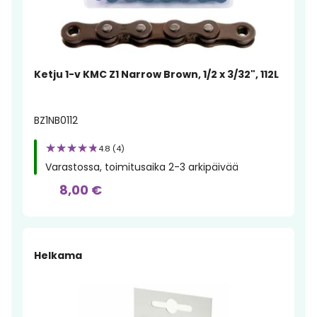
Ketju 1-v KMC Z1 Narrow Brown, 1/2 x 3/32", 112L
BZ1NB0112
4.8 (4)
Varastossa, toimitusaika 2-3 arkipäivää
8,00 €
Helkama